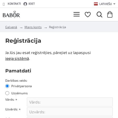
KONTAKTI
IEIET
LATVIEŠU
h
Galvenā
Mans konts
Reģistrācija
o
m
Reģistrācija
e
Ja Jūs jau esat reģistrējies, pārejiet uz lapaspusi
ieeja sistēmā
.
Pamatdati
Pamatdati
Darbības veids:
Privātpersona
Uzņēmums
Vārds:
Uzvārds: