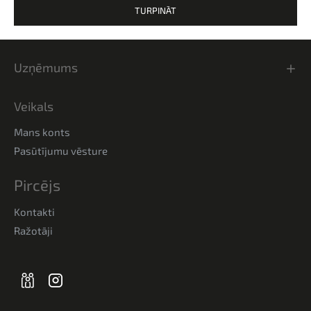
TURPINĀT
Uzņēmums
Veikals
Mans konts
Pasūtījumu vēsture
Pircējs
Kontakti
Ražotāji