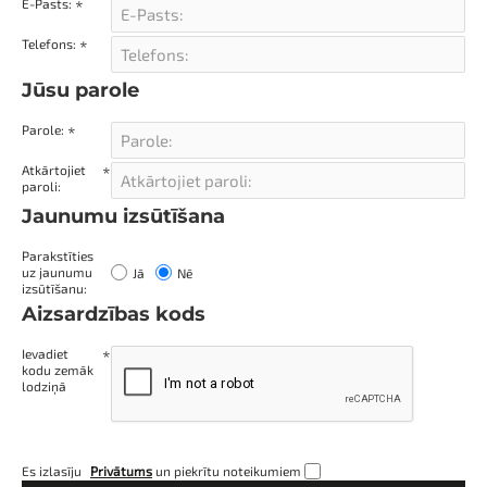
E-Pasts:
Telefons:
Jūsu parole
Jūsu
Parole:
parole
Atkārtojiet
paroli:
Jaunumu izsūtīšana
Jaunumu
Parakstīties
uz jaunumu
Jā
Nē
izsūtīšana
izsūtīšanu:
Aizsardzības kods
Ievadiet
kodu zemāk
lodziņā
Es izlasīju
Privātums
un piekrītu noteikumiem