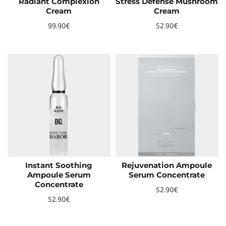
Radiant Complexion
Stress Defense Mushroom
NEW
NEW
Cream
Cream
TOP
99.90€
52.90€
Instant Soothing
Rejuvenation Ampoule
NEW
NEW
Ampoule Serum
Serum Concentrate
TOP
Concentrate
52.90€
52.90€