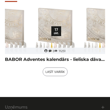
17
okt.
0
11251
BABOR Adventes kalendārs - lieliska dāvana Ziemassvētkos!
LASĪT VAIRĀK
Uzņēmums