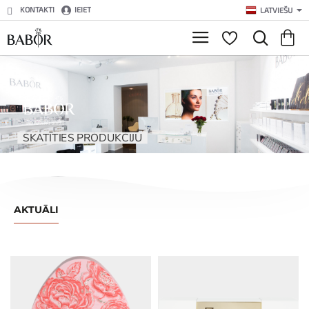
Baborshop.lv
KONTAKTI
IEIET
LATVIEŠU
ĀDAS KOPŠANAS EKSPERTS
SKATĪTIES PRODUKCIJU
AKTUĀLI