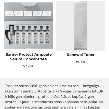
Barrier Protect Ampoule
Renewal Toner
NEW
NEW
Serum Concentrate
39.90€
52.90€
Tas viss sākās 1956. gadā ar vienu melnu rozi – bezgalīgā
skaistuma simbolu. Kopš tā laika Vācijas uzņēmums BABOR
ir bijis gan pionieris profesionālajā ādas kopšanā, gan
uzstādījis jaunus standartus ādas kopšanas pētniecībā. Arī
šodien mūs motivē tas pats pioniera gars, un mēs kaislīgi