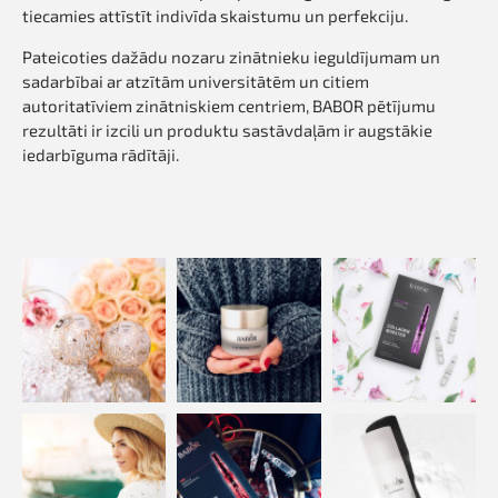
tiecamies attīstīt indivīda skaistumu un perfekciju.
Pateicoties dažādu nozaru zinātnieku ieguldījumam un
sadarbībai ar atzītām universitātēm un citiem
autoritatīviem zinātniskiem centriem, BABOR pētījumu
rezultāti ir izcili un produktu sastāvdaļām ir augstākie
iedarbīguma rādītāji.