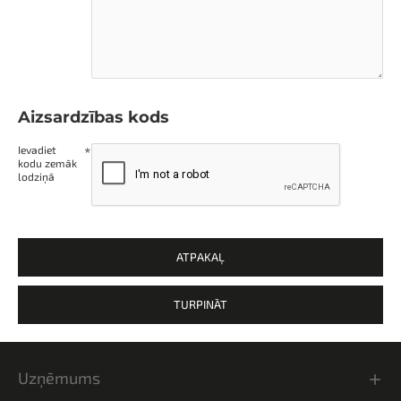
Aizsardzības kods
Ievadiet
kodu zemāk
lodziņā
ATPAKAĻ
TURPINĀT
Uzņēmums