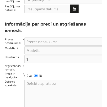
pasūtījuma:
Pasūtījuma
datums:
Informācija par preci un atgriešanas
iemesls
Preces
nosaukums:
Modelis:
Daudzums:
Atgriešanas
iemesls:
Prece ir
Jā
Nē
izsaiņota:
Defektu
apraksts: