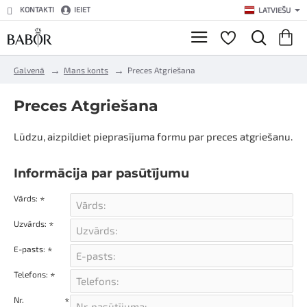
KONTAKTI
IEIET
LATVIEŠU
h
Galvenā
Mans konts
Preces Atgriešana
o
m
Preces Atgriešana
e
Lūdzu, aizpildiet pieprasījuma formu par preces atgriešanu.
Informācija par pasūtījumu
Vārds:
Uzvārds:
E-pasts:
Telefons:
Nr.