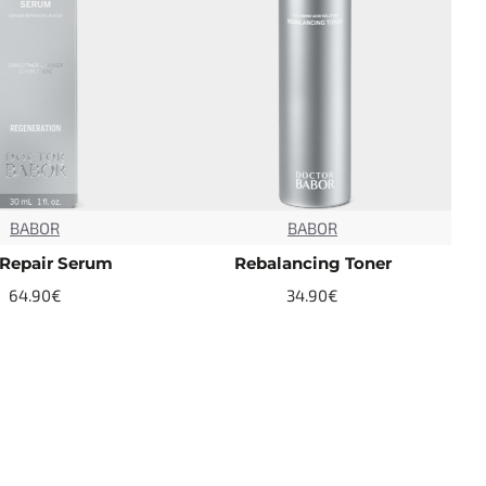
BABOR
BABOR
NEW
NEW
TOP
Repair Serum
Rebalancing Toner
64.90€
34.90€