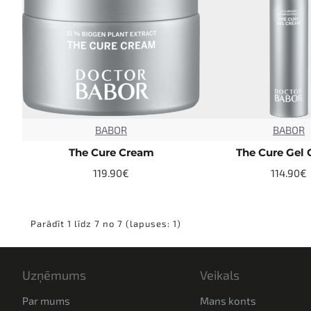
BABOR
BABOR
NEW
The Cure Cream
The Cure Gel
119.90€
114.90€
Parādīt 1 līdz 7 no 7 (lapuses: 1)
Uzņēmums
Veikals
Par mums
Mans konts