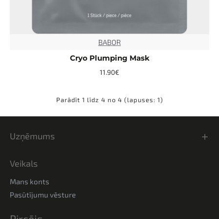
BABOR
NEW
TOP
Cryo Plumping Mask
11.90€
Parādīt 1 līdz 4 no 4 (lapuses: 1)
Uzņēmums
Veikals
Mans konts
Pasūtījumu vēsture
Pircējs