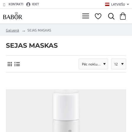
KONTAKTI
IEIET
LATVIEŠU
h
Galvenā
SEJAS MASKAS
o
m
SEJAS MASKAS
e