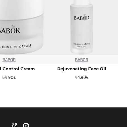
BABOR
BABOR
TOP
TOP
l Control Cream
Rejuvenating Face Oil
64.90€
44.90€