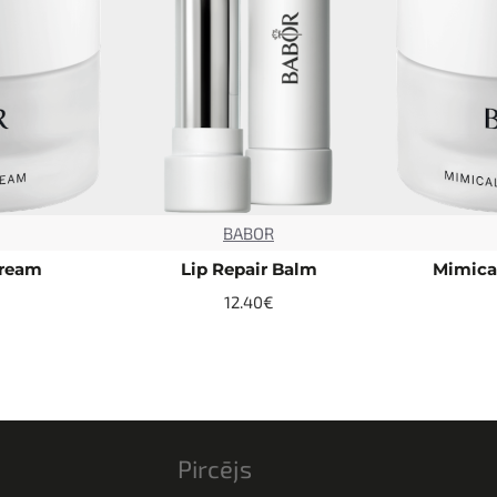
BABOR
TOP
TOP
Cream
Lip Repair Balm
Mimica
12.40€
Pircējs