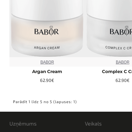
BABOR
BABOR
TOP
Argan Cream
Complex C 
62.90€
62.90€
Parādīt 1 līdz 5 no 5 (lapuses: 1)
Uzņēmums
Veikals