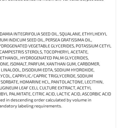
DAMIA INTEGRIFOLIA SEED OIL, SQUALANE, ETHYLHEXYL
M INDICUM SEED OIL, PERSEA GRATISSIMA OIL,
YDROGENATED VEGETABLE GLYCERIDES, POTASSIUM CETYL
 CAMPESTRIS STEROLS, TOCOPHERYL ACETATE,
ETHANOL, HYDROGENATED PALM GLYCERIDES,
ONE, ISOMALT, PARFUM, XANTHAN GUM, CARBOMER,
 LINALOOL, DISODIUM EDTA, SODIUM HYDROXIDE,
YCOL, CAPRYLIC/CAPRIC TRIGLYCERIDE, SODIUM
 SORBATE, HOMARINE HCL, PANTOLACTONE, LECITHIN,
INEUM LEAF CELL CULTURE EXTRACT, ACETYL
YL PALMITATE, CITRIC ACID, LACTIC ACID, ASCORBIC ACID
ted in descending order calculated by volume in
andatory labeling requirements.