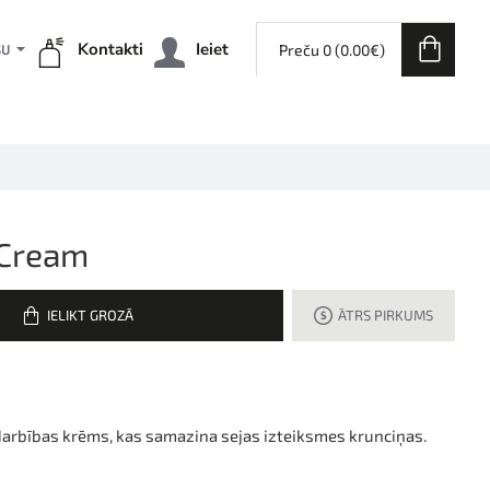
Kontakti
Ieiet
Preču 0 (0.00€)
ŠU
 Cream
IELIKT GROZĀ
ĀTRS PIRKUMS
darbības krēms, kas samazina sejas izteiksmes krunciņas.