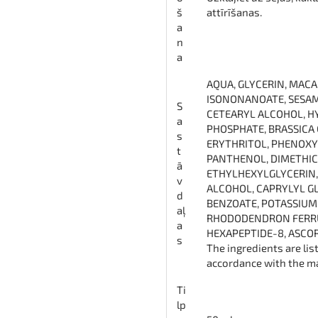
š
attīrīšanas.
a
n
a
AQUA, GLYCERIN, MACA
ISONONANOATE, SESAMU
S
CETEARYL ALCOHOL, H
a
PHOSPHATE, BRASSICA
s
ERYTHRITOL, PHENOXY
t
PANTHENOL, DIMETHIC
ā
ETHYLHEXYLGLYCERIN,
v
ALCOHOL, CAPRYLYL GL
d
BENZOATE, POTASSIUM
aļ
RHODODENDRON FERRUG
a
HEXAPEPTIDE-8, ASCORB
s
The ingredients are lis
accordance with the m
Ti
lp