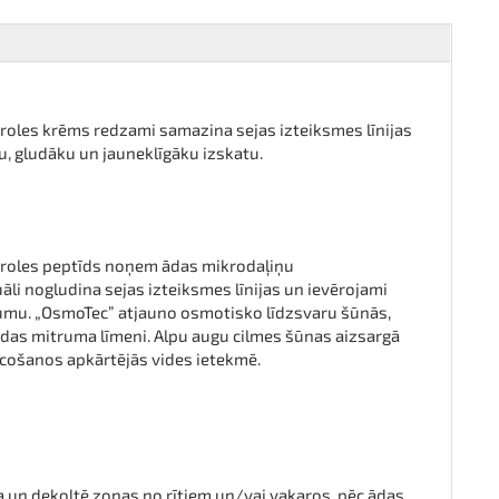
oles krēms redzami samazina sejas izteiksmes līnijas
u, gludāku un jauneklīgāku izskatu.
roles peptīds noņem ādas mikrodaļiņu
li nogludina sejas izteiksmes līnijas un ievērojami
mu. „OsmoTec” atjauno osmotisko līdzsvaru šūnās,
das mitruma līmeni. Alpu augu cilmes šūnas aizsargā
ecošanos apkārtējās vides ietekmē.
la un dekoltē zonas no rītiem un/vai vakaros, pēc ādas