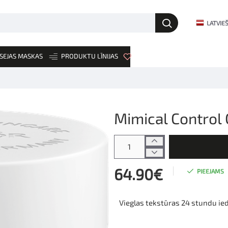
LATVIE
SEJAS MASKAS
PRODUKTU LĪNIJAS
JAUNUMI
Mimical Control
64.90€
PIEEJAMS
Vieglas tekstūras 24 stundu ie