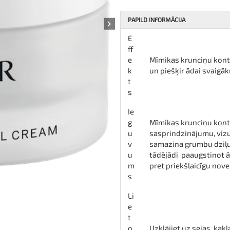
PAPILD INFORMĀCIJA
E
ff
e
Mīmikas krunciņu kontr
k
un piešķir ādai svaigāk
t
s
Ie
g
Mīmikas krunciņu kont
u
sasprindzinājumu, vizuā
v
samazina grumbu dziļu
u
tādējādi paaugstinot ā
m
pret priekšlaicīgu nov
s
TOP
Li
e
t
o
Uzklājiet uz sejas, kak