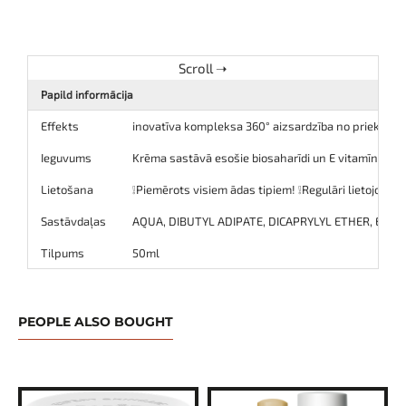
Papild informācija
Effekts
inovatīva kompleksa 360° aizsardzība no priekšlai
Ieguvums
Krēma sastāvā esošie biosaharīdi un E vitamīns pas
Lietošana
❕Piemērots visiem ādas tipiem! ❕Regulāri lietojot,
Sastāvdaļas
AQUA, DIBUTYL ADIPATE, DICAPRYLYL ETHER, ET
Tilpums
50ml
PEOPLE ALSO BOUGHT