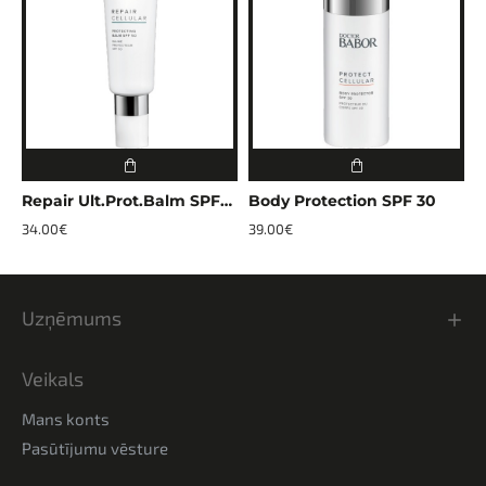
Repair Ult.Prot.Balm SPF50
Body Protection SPF 30
34.00€
39.00€
Uzņēmums
Veikals
Mans konts
Pasūtījumu vēsture