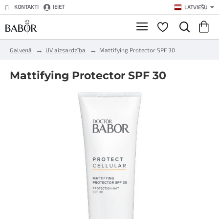
KONTAKTI
IEIET
LATVIEŠU
h
Galvenā
UV aizsardzība
Mattifying Protector SPF 30
o
m
Mattifying Protector SPF 30
e