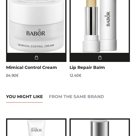
Mimical Control Cream
Lip Repair Balm
A
64.90€
12.40€
2
YOU MIGHT LIKE
FROM THE SAME BRAND