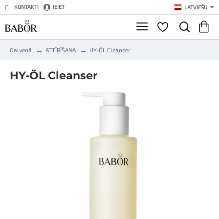
KONTAKTI
IEIET
LATVIEŠU
h
Galvenā
ATTĪRĪŠANA
HY-ÖL Cleanser
o
m
HY-ÖL Cleanser
e