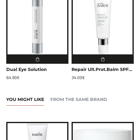
 Booster Cream
Dual Eye Solution
Repair Ult.Prot.Balm SPF50
84.90€
34.00€
YOU MIGHT LIKE
FROM THE SAME BRAND