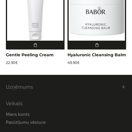
Gentle Peeling Cream
Hyaluronic Cleansing Balm
22.90€
49.90€
Uzņēmums
Veikals
Mans konts
Pasūtījumu vēsture