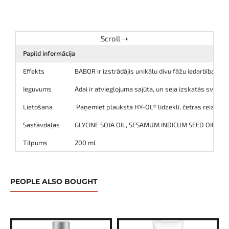
Papild informācija
Effekts
BABOR ir izstrādājis unikālu divu fāžu iedarbības s
Ieguvums
Ādai ir atvieglojuma sajūta, un seja izskatās svaiga
Lietošana
Paņemiet plaukstā HY-ÖL® līdzekli, četras reizes nos
Sastāvdaļas
GLYCINE SOJA OIL, SESAMUM INDICUM SEED OIL, AR
Tilpums
200 ml
PEOPLE ALSO BOUGHT