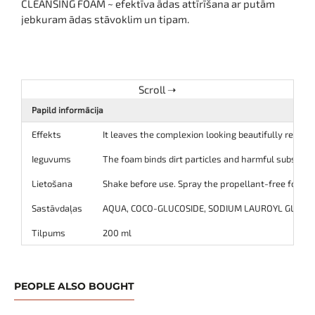
CLEANSING FOAM ~ efektīva ādas attīrīšana ar putām
jebkuram ādas stāvoklim un tipam.
Papild informācija
Effekts
It leaves the complexion looking beautifully relaxed
Ieguvums
The foam binds dirt particles and harmful substance
Lietošana
Shake before use. Spray the propellant-free foam in
Sastāvdaļas
AQUA, COCO-GLUCOSIDE, SODIUM LAUROYL GLUTAMAT
Tilpums
200 ml
PEOPLE ALSO BOUGHT