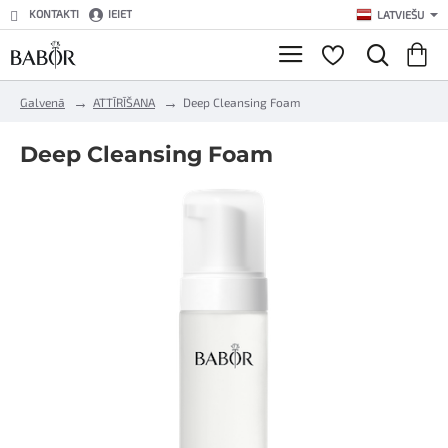
KONTAKTI
IEIET
LATVIEŠU
h
Galvenā
ATTĪRĪŠANA
Deep Cleansing Foam
o
m
Deep Cleansing Foam
e