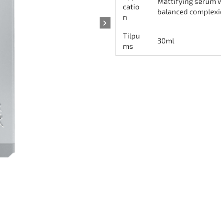
Mattifying serum w
catio
balanced complexion
n
Tilpu
30ml
ms
NEW