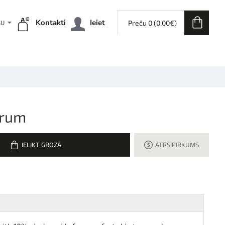
Kontakti
Ieiet
Preču 0 (0.00€)
ŠU
erum
IELIKT GROZĀ
ĀTRS PIRKUMS