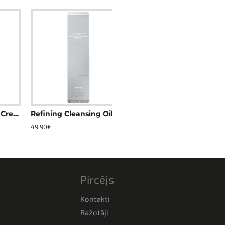
Complexion Cream
Refining Cleansing Oil Balm
49.90€
Pircējs
Kontakti
Ražotāji