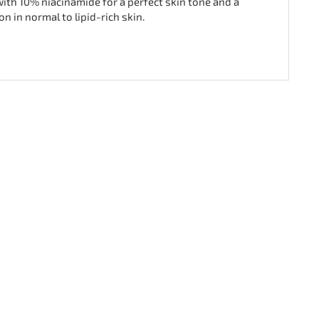
ith 10% niacinamide for a perfect skin tone and a
 in normal to lipid-rich skin.