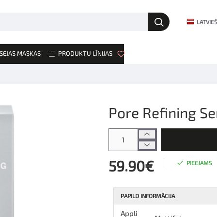
LATVIE
SEJAS MASKAS
PRODUKTU LĪNIJAS
JAUNUMI
Pore Refining S
59.90€
PIEEJAMS
PAPILD INFORMĀCIJA
Appli