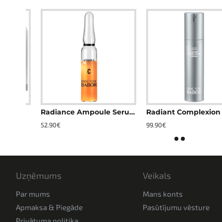
Radiance Ampoule Serum Concentrate
Radiant 
52.90€
99.90€
Uzņēmums
Veikals
Par mums
Mans konts
Apmaksa & Piegāde
Pasūtījumu vēsture
Privātuma politika