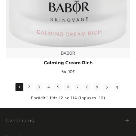
BABOR
TOP
Calming Cream Rich
64.90€
1
2
3
4
5
6
7
8
9
Parādīt 1 līdz 12 no 114 (lapuses: 10)
Uzņēmums