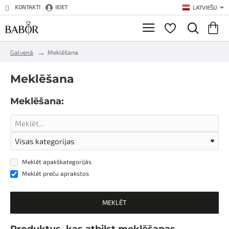
KONTAKTI
IEIET
LATVIEŠU
h
Galvenā
Meklēšana
o
m
Meklēšana
e
Meklēšana:
Meklēt apakškategorijās
Meklēt preču aprakstos
MEKLĒT