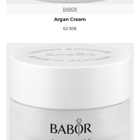
BABOR
TOP
Argan Cream
62.90€