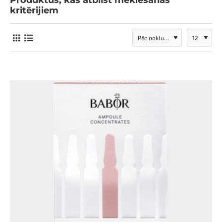
Produktus, kas atbilst meklēšanas
kritērijiem