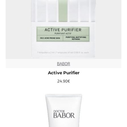
BABOR
TOP
Active Purifier
24.90€