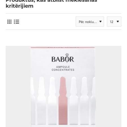
Produktus, kas atbilst meklēšanas
kritērijiem