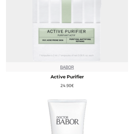
BABOR
TOP
Active Purifier
24.90€