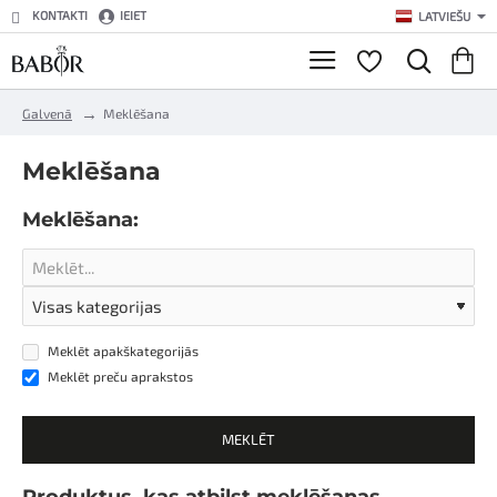
KONTAKTI
IEIET
LATVIEŠU
h
Galvenā
Meklēšana
o
m
Meklēšana
e
Meklēšana:
Meklēt apakškategorijās
Meklēt preču aprakstos
MEKLĒT