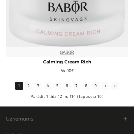
BABOR
TOP
Calming Cream Rich
64.90€
1
2
3
4
5
6
7
8
9
Parādīt 1 līdz 12 no 114 (lapuses: 10)
Uzņēmums