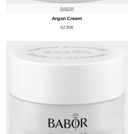
BABOR
TOP
Argan Cream
62.90€