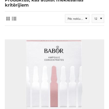
Produktus, kas atbilst meklēšanas
kritērijiem