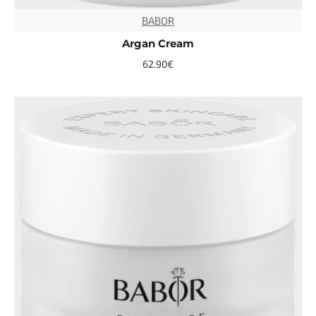
BABOR
TOP
Argan Cream
62.90€