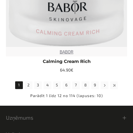
BABOR
TOP
Calming Cream Rich
64.90€
1
2
3
4
5
6
7
8
9
Parādīt 1 līdz 12 no 114 (lapuses: 10)
Uzņēmums