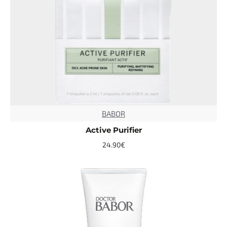
BABOR
TOP
Active Purifier
24.90€