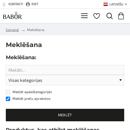
KONTAKTI
IEIET
LATVIEŠU
h
Galvenā
Meklēšana
o
m
Meklēšana
e
Meklēšana:
Meklēt apakškategorijās
Meklēt preču aprakstos
MEKLĒT