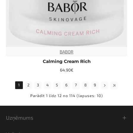
BABOR
TOP
Calming Cream Rich
64.90€
1
2
3
4
5
6
7
8
9
Parādīt 1 līdz 12 no 114 (lapuses: 10)
Uzņēmums