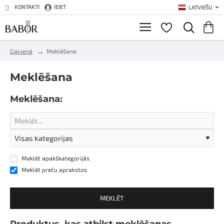
KONTAKTI
IEIET
LATVIEŠU
h
Galvenā
Meklēšana
o
m
Meklēšana
e
Meklēšana:
Meklēt apakškategorijās
Meklēt preču aprakstos
MEKLĒT