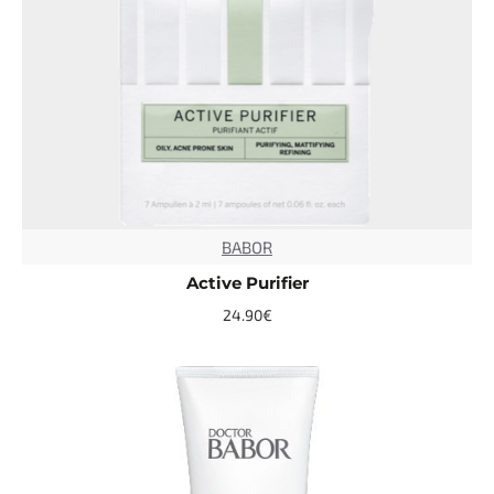
BABOR
TOP
Active Purifier
24.90€