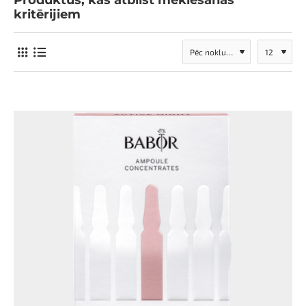
Produktus, kas atbilst meklēšanas
kritērijiem