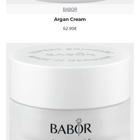
BABOR
TOP
Argan Cream
62.90€