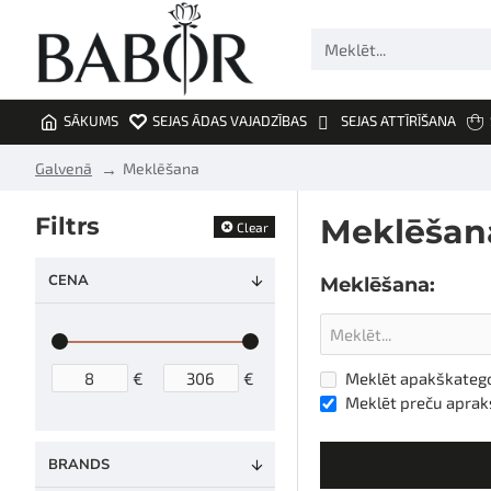
Meklēt...
SĀKUMS
SEJAS ĀDAS VAJADZĪBAS
SEJAS ATTĪRĪŠANA
h
Galvenā
Meklēšana
o
m
Filtrs
Meklēšan
Clear
e
CENA
Meklēšana:
€
€
Meklēt apakškatego
Meklēt preču aprak
BRANDS