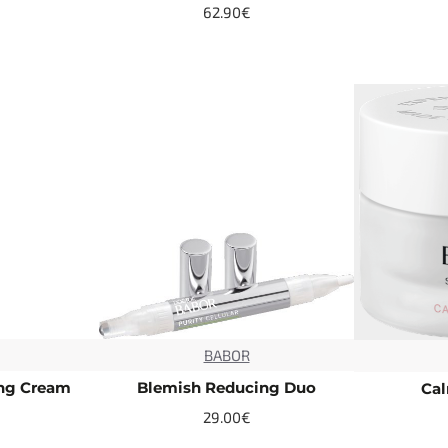
62.90€
BABOR
ng Cream
Blemish Reducing Duo
Ca
29.00€