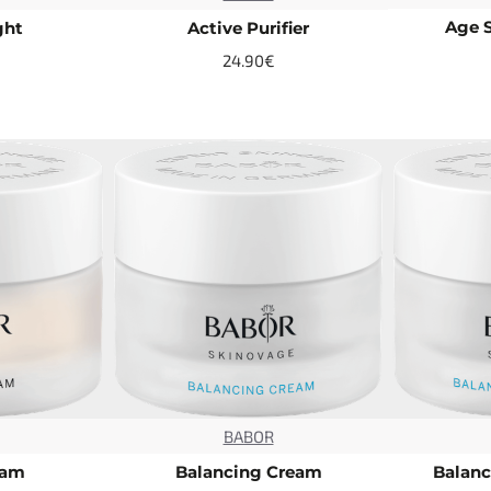
Age S
ght
Active Purifier
24.90€
BABOR
TOP
TOP
eam
Balancing Cream
Balanc