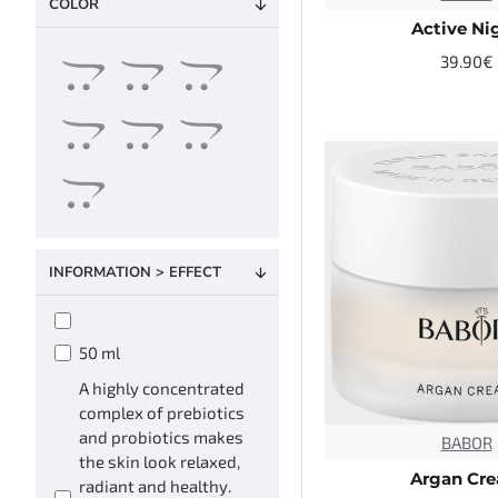
COLOR
Active Ni
CALMING
39.90€
CLASSIC
CLEANFORMANCE
CLEANSING
Dehidratēta āda
INFORMATION > EFFECT
HSR
50 ml
HYDRATION
A highly concentrated
complex of prebiotics
JAUNUMI
and probiotics makes
BABOR
the skin look relaxed,
Argan Cr
radiant and healthy.
Jūtīga āda