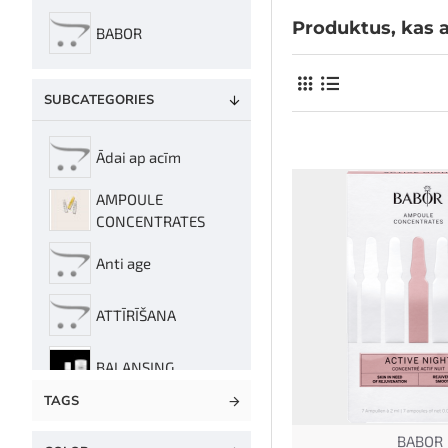
Produktus, kas a
BABOR
SUBCATEGORIES
Ādai ap acīm
AMPOULE
CONCENTRATES
Anti age
ATTĪRĪŠANA
BALANSING
TAGS
BRIGHTENING
INTENSE
BABOR