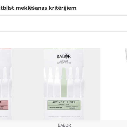
tbilst meklēšanas kritērijiem
BABOR
TOP
TOP