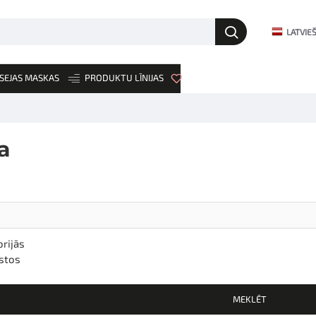
LATVIE
SEJAS MASKAS
PRODUKTU LĪNIJAS
JAUNUMI
a
rijās
stos
MEKLĒT