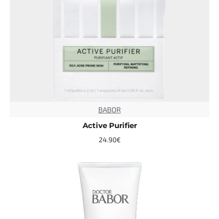
BABOR
TOP
Active Purifier
24.90€