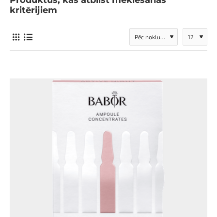
Produktus, kas atbilst meklēšanas
kritērijiem