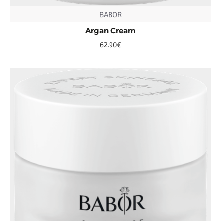
BABOR
TOP
Argan Cream
62.90€