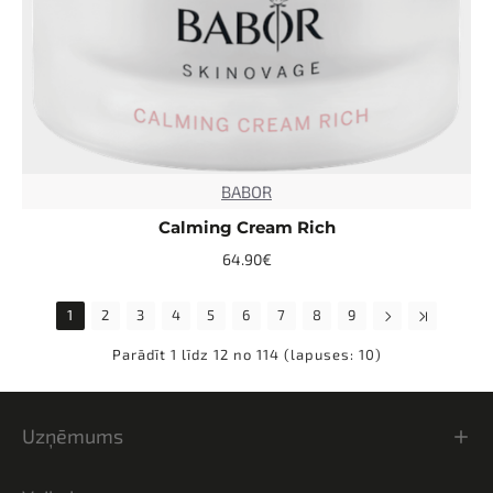
BABOR
TOP
Calming Cream Rich
64.90€
1
2
3
4
5
6
7
8
9
Parādīt 1 līdz 12 no 114 (lapuses: 10)
Uzņēmums