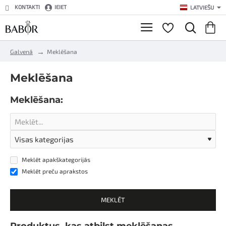
KONTAKTI
IEIET
LATVIEŠU
h
Galvenā
Meklēšana
o
m
Meklēšana
e
Meklēšana:
Meklēt apakškategorijās
Meklēt preču aprakstos
MEKLĒT