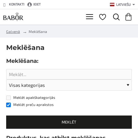
KONTAKTI
IEIET
LATVIEŠU
h
Galvenā
Meklēšana
o
m
Meklēšana
e
Meklēšana:
Meklēt apakškategorijās
Meklēt preču aprakstos
MEKLĒT