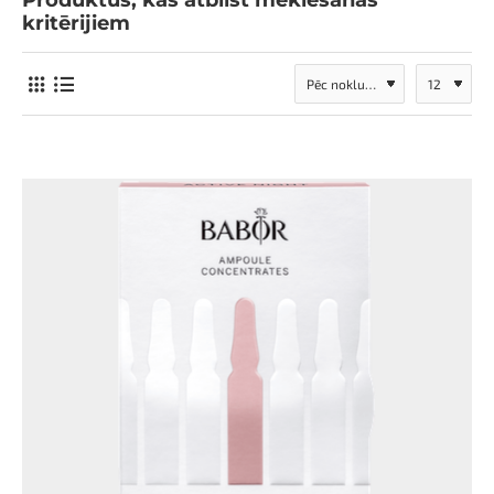
Produktus, kas atbilst meklēšanas
kritērijiem