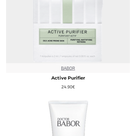
BABOR
TOP
Active Purifier
24.90€