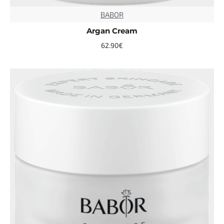
BABOR
TOP
Argan Cream
62.90€