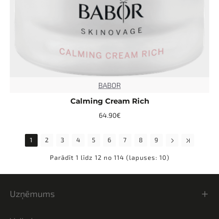
BABOR
TOP
Calming Cream Rich
64.90€
1
2
3
4
5
6
7
8
9
Parādīt 1 līdz 12 no 114 (lapuses: 10)
Uzņēmums