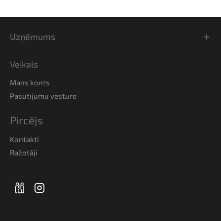
Uzņēmums
Veikals
Mans konts
Pasūtījumu vēsture
Pircējs
Kontakti
Ražotāji