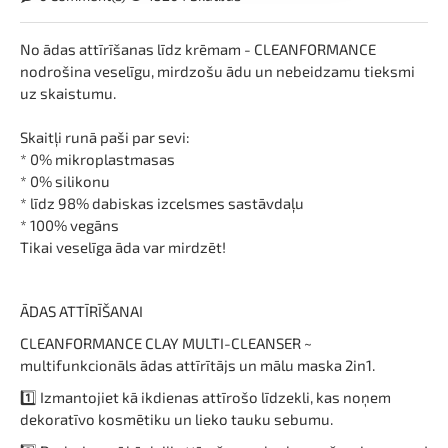
No ādas attīrīšanas līdz krēmam - CLEANFORMANCE
nodrošina veselīgu, mirdzošu ādu un nebeidzamu tieksmi
uz skaistumu.
Skaitļi runā paši par sevi:
* 0% mikroplastmasas
* 0% silikonu
* līdz 98% dabiskas izcelsmes sastāvdaļu
* 100% vegāns
Tikai veselīga āda var mirdzēt!
ĀDAS ATTĪRĪŠANAI
CLEANFORMANCE CLAY MULTI-CLEANSER ~
multifunkcionāls ādas attīrītājs un mālu maska 2in1.
1️⃣ Izmantojiet kā ikdienas attīrošo līdzekli, kas noņem
dekoratīvo kosmētiku un lieko tauku sebumu.