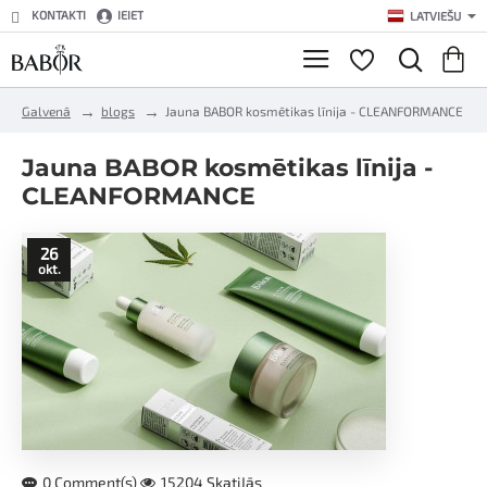
KONTAKTI
IEIET
LATVIEŠU
h
Galvenā
blogs
Jauna BABOR kosmētikas līnija - CLEANFORMANCE
o
m
Jauna BABOR kosmētikas līnija -
e
CLEANFORMANCE
26
okt.
0 Comment(s)
15204 SkatiJās