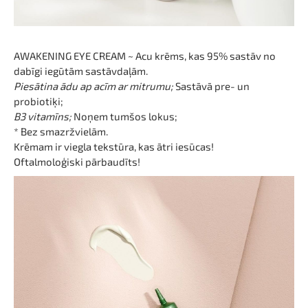
AWAKENING EYE CREAM ~ Acu krēms, kas 95% sastāv no
dabīgi iegūtām sastāvdaļām.
Piesātina ādu ap acīm ar mitrumu;
Sastāvā pre- un
probiotiķi;
B3 vitamīns;
Noņem tumšos lokus;
* Bez smazržvielām.
Krēmam ir viegla tekstūra, kas ātri iesūcas!
Oftalmoloģiski pārbaudīts!