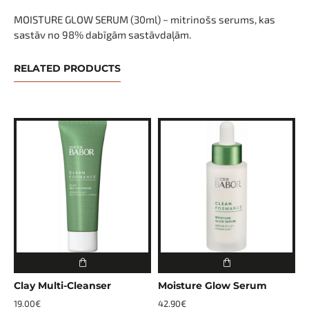
MOISTURE GLOW SERUM (30ml) ~ mitrinošs serums, kas
sastāv no 98%
dabīgām sastāvdaļām.
RELATED PRODUCTS
Clay Multi-Cleanser
Moisture Glow Serum
M
19.00€
42.90€
4