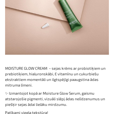
MOISTURE GLOW CREAM ~ sejas krēms ar probiotiķiem un
prebiotiķiem, hialuronskābi, E vitamīnu un cukurbiešu
ekstraktiem momentāli un ilgtspējīgi paaugstina ādas
mitruma līmeni.
✨ Izmantojot kopā ar Moisture Glow Serum, gaismu
atstarojošie pigmenti, vizuāli slēpj ādas nelīdzenumus un
piešķir sejas ādai lielāku mirdzumu.
Patīkami viegla tekstūra!