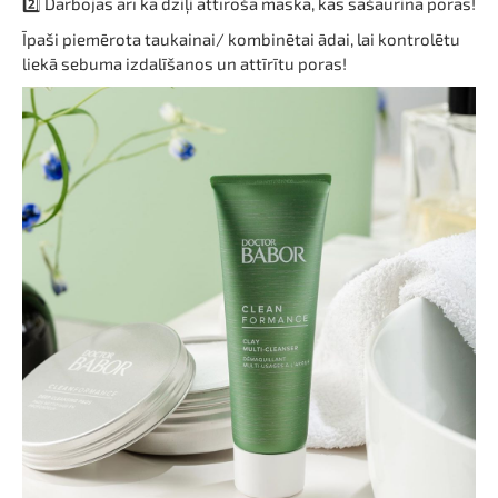
2️⃣ Darbojas arī kā dziļi attīroša maska, kas sašaurina poras!
Īpaši piemērota taukainai/ kombinētai ādai, lai kontrolētu
liekā sebuma izdalīšanos un attīrītu poras!