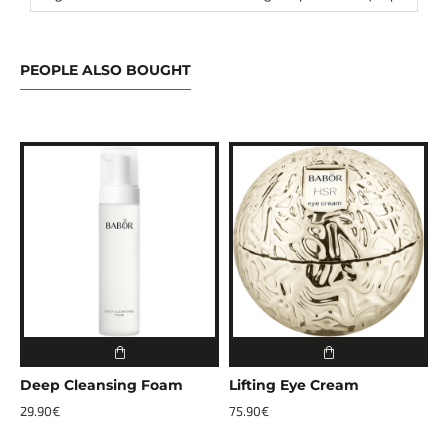
PEOPLE ALSO BOUGHT
Deep Cleansing Foam
Lifting Eye Cream
L
29.90€
75.90€
1