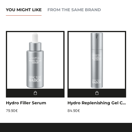
YOU MIGHT LIKE
FROM THE SAME BRAND
Hydro Filler Serum
Hydro Replenishing Gel Cream
R
79.90€
84.90€
4