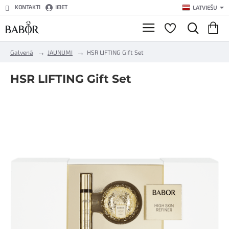
KONTAKTI
IEIET
LATVIEŠU
h
Galvenā
JAUNUMI
HSR LIFTING Gift Set
o
m
HSR LIFTING Gift Set
e