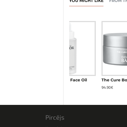
YOU MIGHT LIKE
FROM T
hing Gel Cream
Rejuvenating Face Oil
The Cure Body Cream
44.90€
94.90€
Pircējs