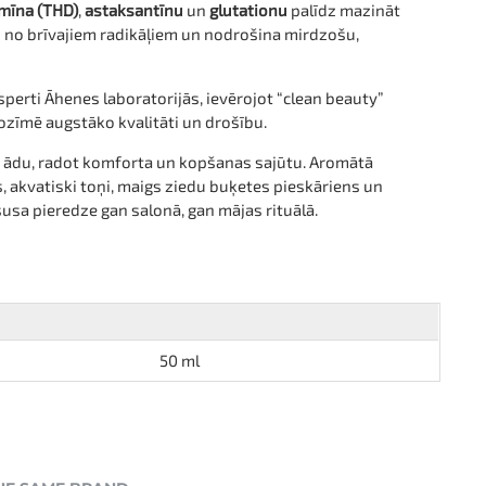
mīna (THD)
,
astaksantīnu
un
glutationu
palīdz mazināt
 no brīvajiem radikāļiem un nodrošina mirdzošu,
perti Āhenes laboratorijās, ievērojot “clean beauty”
nozīmē augstāko kvalitāti un drošību.
ar ādu, radot komforta un kopšanas sajūtu. Aromātā
, akvatiski toņi, maigs ziedu buķetes pieskāriens un
susa pieredze gan salonā, gan mājas rituālā.
50 ml