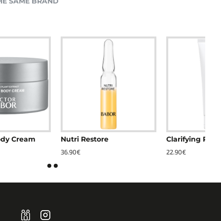
HE SAME BRAND
Nutri Restore
Clarifying Peeling Cream
36.90€
22.90€