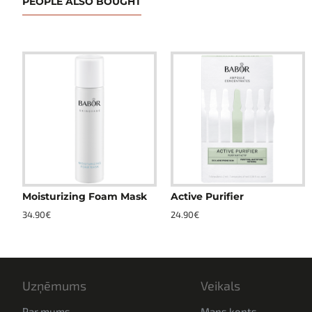
PEOPLE ALSO BOUGHT
Moisturizing Foam Mask
Active Purifier
Hydro Filler Serum
Hydro Replenis
34.90€
24.90€
79.90€
84.90€
Uzņēmums
Veikals
Par mums
Mans konts