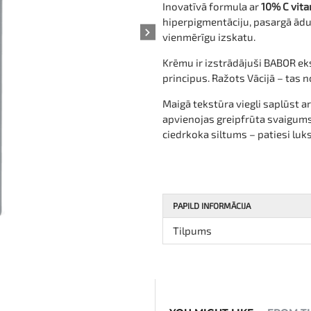
Inovatīvā formula ar
10% C vita
hiperpigmentāciju, pasargā ādu
vienmērīgu izskatu.
Krēmu ir izstrādājuši BABOR eks
principus. Ražots Vācijā – tas 
Maigā tekstūra viegli saplūst 
apvienojas greipfrūta svaigums
ciedrkoka siltums – patiesi luk
PAPILD INFORMĀCIJA
Tilpums
NEW
TOP