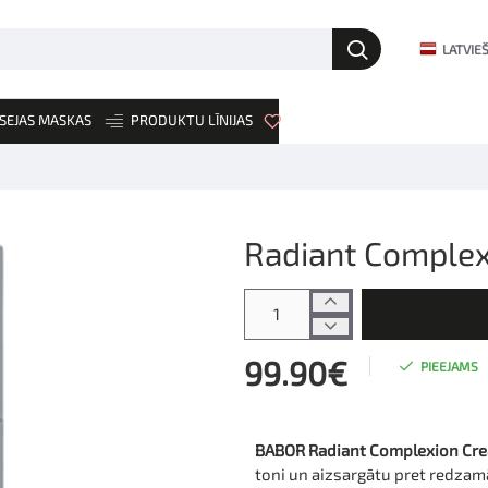
LATVIE
SEJAS MASKAS
PRODUKTU LĪNIJAS
JAUNUMI
Radiant Comple
99.90€
PIEEJAMS
BABOR Radiant Complexion Cr
toni un aizsargātu pret redza