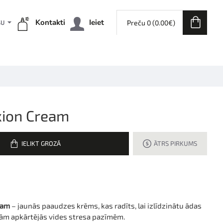
Kontakti
Ieiet
Preču 0 (0.00€)
ŠU
xion Cream
IELIKT GROZĀ
ĀTRS PIRKUMS
eam
– jaunās paaudzes krēms, kas radīts, lai izlīdzinātu ādas
mām apkārtējās vides stresa pazīmēm.