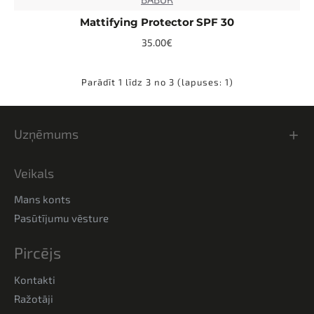
TOP
Mattifying Protector SPF 30
35.00€
Parādīt 1 līdz 3 no 3 (lapuses: 1)
Uzņēmums
Veikals
Mans konts
Pasūtījumu vēsture
Pircējs
Kontakti
Ražotāji