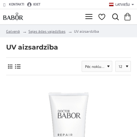
KONTAKTI
IEIET
LATVIEŠU
h
Galvenā
Sejas ādas vajadzības
UV aizsardzība
o
m
UV aizsardzība
e