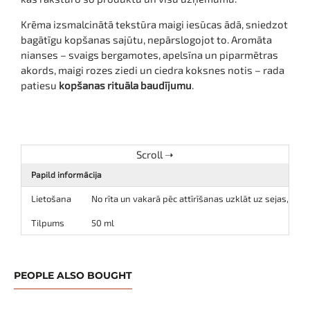
Krēma izsmalcinātā tekstūra maigi iesūcas ādā, sniedzot
bagātīgu kopšanas sajūtu, nepārslogojot to. Aromāta
nianses – svaigs bergamotes, apelsīna un piparmētras
akords, maigi rozes ziedi un ciedra koksnes notis – rada
patiesu
kopšanas rituāla baudījumu
.
Papild informācija
Lietošana
No rīta un vakarā pēc attīrīšanas uzklāt uz sejas, k
Tilpums
50 ml
PEOPLE ALSO BOUGHT