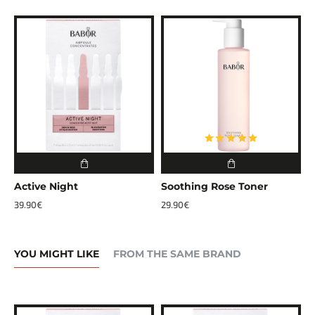
Active Night
Soothing Rose Toner
C
39.90€
29.90€
3
YOU MIGHT LIKE
FROM THE SAME BRAND