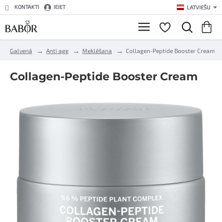
KONTAKTI
IEIET
LATVIEŠU
h
Galvenā
Anti age
Meklēšana
Collagen-Peptide Booster Cream
o
m
Collagen-Peptide Booster Cream
e