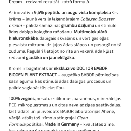
Cream
– redzami rezultāti katrā formulā.
Ar inovatīvu
9,6% peptīdu un augu vielu kompleksu
šis
krēms – jaunā versija leģendārajam
Collagen Booster
Cream
– palīdz samazināt
grumbu dziļumu
un stimulē
ādas dabīgo kolagēna ražošanu.
Multimolekulārā
hialuronskābe
, dabīgais skvalāns un vērtīgas eļļas
piesaista mitrumu dziļajos ādas slāņos un pasargā no tā
zuduma. Regulāri lietojot no rīta un vakarā, āda kļūst
redzami
gludāka un jauneklīgāka
.
Krēms ir bagātināts ar
ekskluzīvo DOCTOR BABOR
BIOGEN PLANT EXTRACT
– augstāko BABOR pētniecības
sasniegumu, kas stimulē ādas dabīgos procesus un
palīdz saglabāt tās elastību.
100% vegāns
, nesatur silikonus, parabēnus, minerāleļļas,
PEG, mikroplastmasu un citas nevajadzīgas sastāvdaļas.
Izstrādāts un pilnveidots BABOR laboratorijās Āhenē,
Vācijā, atbilstoši zīmola stingrajai
Clean
Formula
politikai.
Made in Germany
– kvalitātes zīme,
kas raksturo šo produktu un visu uzņēmumu.