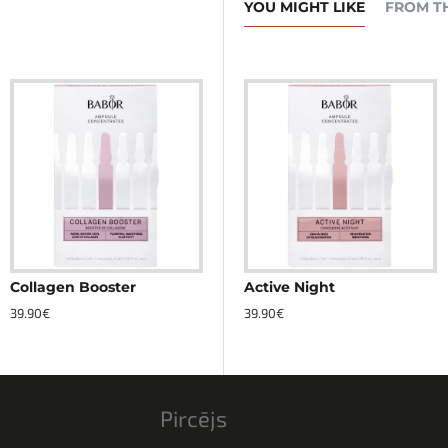
YOU MIGHT LIKE
FROM T
Collagen Booster
Active Purifier
Active Night
39.90€
24.90€
2
39.90€
Pircējs