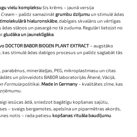
ugu vielu kompleksu
šis krēms – jaunā versija
r Cream
– palīdz samazināt
grumbu dziļumu
un stimulē ādas
timolekulārā hialuronskābe
, dabīgais skvalāns un vērtīgas
s ādas slāņos un pasargā no tā zuduma. Regulāri lietojot no
mi
gludāka un jauneklīgāka
.
īvo DOCTOR BABOR BIOGEN PLANT EXTRACT
– augstāko
 kas stimulē ādas dabīgos procesus un palīdz saglabāt tās
s, parabēnus, minerāleļļas, PEG, mikroplastmasu un citas
ādāts un pilnveidots BABOR laboratorijās Āhenē, Vācijā,
an Formula
politikai.
Made in Germany
– kvalitātes zīme, kas
 uzņēmumu.
igi iesūcas ādā, sniedzot bagātīgu kopšanas sajūtu,
ses – svaigs bergamotes, apelsīna un piparmētras akords,
snes notis – rada patiesu
kopšanas rituāla baudījumu
.