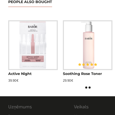
PEOPLE ALSO BOUGHT
Active Night
Soothing Rose Toner
39.90€
29.90€
Uzņēmums
Veikals