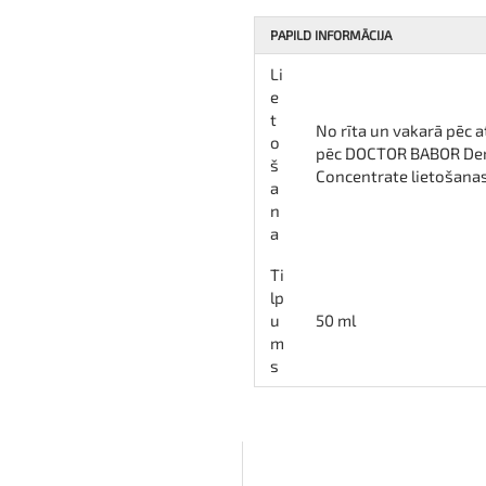
PAPILD INFORMĀCIJA
Li
e
t
No rīta un vakarā pēc a
o
pēc DOCTOR BABOR Derm
š
Concentrate lietošanas
a
n
a
Ti
lp
u
50 ml
m
s