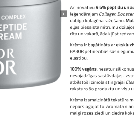
Ar inovatīvu
9,6% peptīdu un a
leģendārajam
Collagen Booste
dabīgo kolagēna ražošanu.
Mul
eļļas piesaista mitrumu dziļajo
rīta un vakarā, āda kļūst redza
Krēms ir bagātināts ar
ekskluz
BABOR pētniecības sasniegumu,
elastību.
100% vegāns
, nesatur silikonu
nevajadzīgas sastāvdaļas. Izstr
atbilstoši zīmola stingrajai
Cle
raksturo šo produktu un visu
Krēma izsmalcinātā tekstūra ma
TOP
nepārslogojot to. Aromāta nian
maigi rozes ziedi un ciedra kok