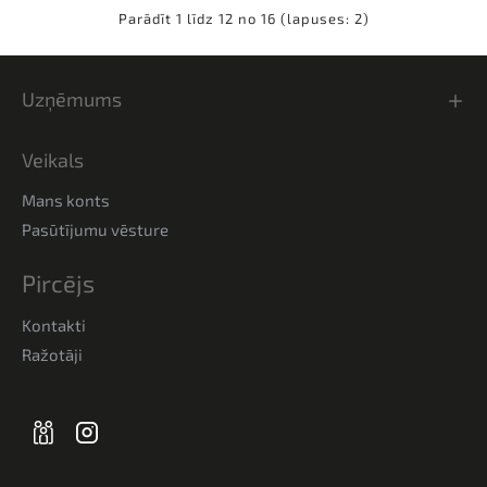
Parādīt 1 līdz 12 no 16 (lapuses: 2)
Uzņēmums
Veikals
Mans konts
Pasūtījumu vēsture
Pircējs
Kontakti
Ražotāji