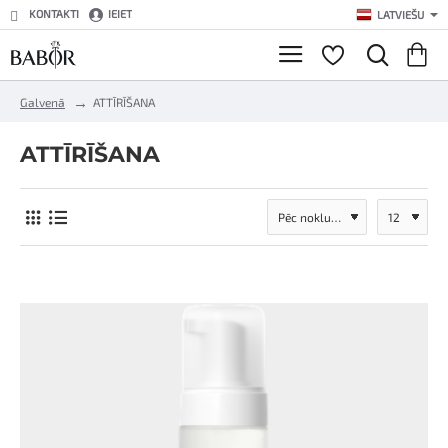
KONTAKTI
IEIET
LATVIEŠU
h
Galvenā
ATTĪRĪŠANA
o
m
ATTĪRĪŠANA
e