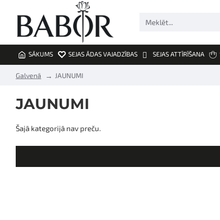
Meklēt...
SĀKUMS
SEJAS ĀDAS VAJADZĪBAS
SEJAS ATTĪRĪŠANA
h
Galvenā
JAUNUMI
o
m
JAUNUMI
e
Šajā kategorijā nav preču.