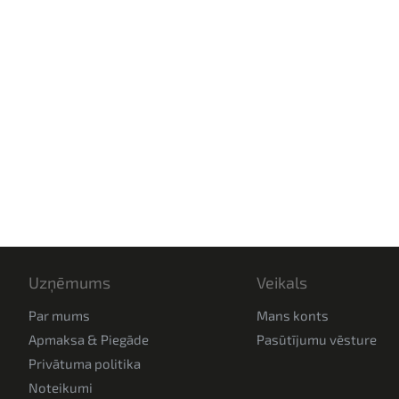
Uzņēmums
Veikals
Par mums
Mans konts
Apmaksa & Piegāde
Pasūtījumu vēsture
Privātuma politika
Noteikumi