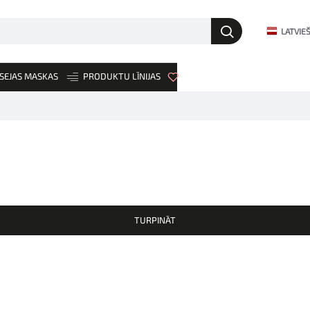
LATVIE
SEJAS MASKAS
PRODUKTU LĪNIJAS
JAUNUMI
TURPINĀT