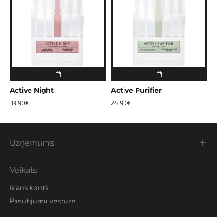
Active Night
Active Purifier
A
39.90€
24.90€
3
Uzņēmums
Veikals
Mans konts
Pasūtījumu vēsture