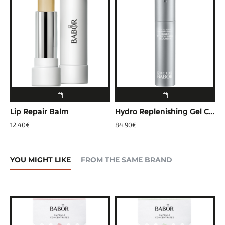
Lip Repair Balm
Hydro Replenishing Gel Cream
12.40€
84.90€
2
YOU MIGHT LIKE
FROM THE SAME BRAND