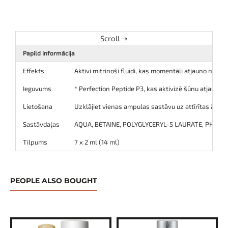
Papild informācija
Effekts
Aktīvi mitrinoši fluīdi, kas momentāli atjauno nogur
Ieguvums
* Perfection Peptide P3, kas aktivizē šūnu atjaunoš
Lietošana
Uzklājiet vienas ampulas sastāvu uz attīrītas ādas n
Sastāvdaļas
AQUA, BETAINE, POLYGLYCERYL-5 LAURATE, PHENOXY
Tilpums
7 x 2 ml (14 ml)
PEOPLE ALSO BOUGHT