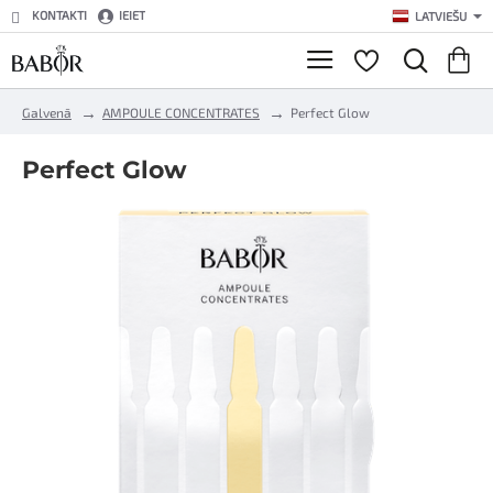
KONTAKTI
IEIET
LATVIEŠU
h
Galvenā
AMPOULE CONCENTRATES
Perfect Glow
o
m
Perfect Glow
e