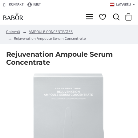
KONTAKTI
IEIET
LATVIEŠU
h
Galvenā
AMPOULE CONCENTRATES
o
Rejuvenation Ampoule Serum Concentrate
m
e
Rejuvenation Ampoule Serum
Concentrate