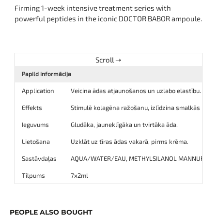
Firming 1-week intensive treatment series with
powerful peptides in the iconic DOCTOR BABOR ampoule.
Papild informācija
Application
Veicina ādas atjaunošanos un uzlabo elastību.
Effekts
Stimulē kolagēna ražošanu, izlīdzina smalkās līnij
Ieguvums
Gludāka, jauneklīgāka un tvirtāka āda.
Lietošana
Uzklāt uz tīras ādas vakarā, pirms krēma.
Sastāvdaļas
AQUA/WATER/EAU, METHYLSILANOL MANNURONATE, G
Tilpums
7x2ml
PEOPLE ALSO BOUGHT