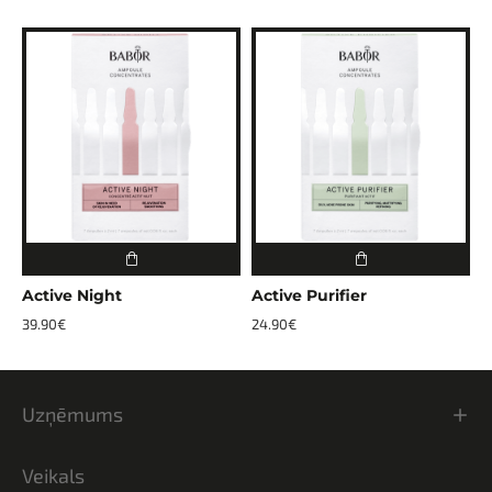
Active Night
Active Purifier
A
39.90€
24.90€
3
Uzņēmums
Veikals