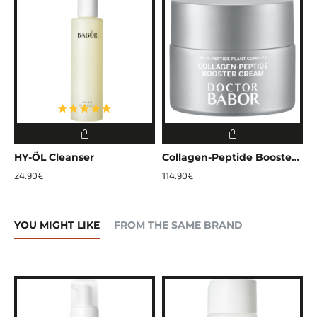
HY-ÖL Cleanser
Collagen-Peptide Booster Cream
V
24.90€
114.90€
4
YOU MIGHT LIKE
FROM THE SAME BRAND