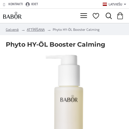
KONTAKTI
IEIET
LATVIEŠU
h
Galvenā
ATTĪRĪŠANA
Phyto HY-ÖL Booster Calming
o
m
Phyto HY-ÖL Booster Calming
e