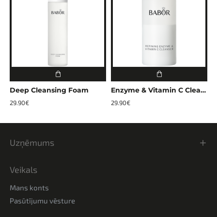
Deep Cleansing Foam
Enzyme & Vitamin C Cleanser
29.90€
29.90€
1
Uzņēmums
Veikals
Mans konts
Pasūtījumu vēsture