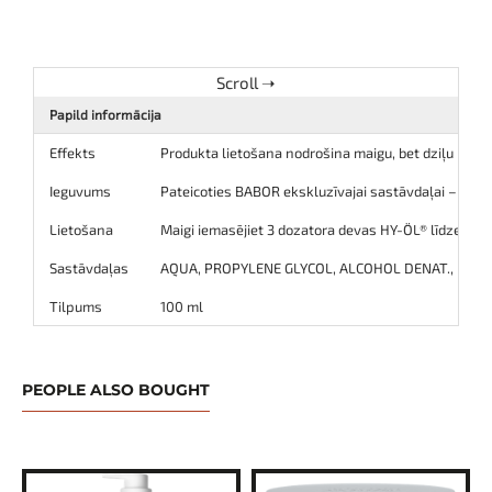
Papild informācija
Effekts
Produkta lietošana nodrošina maigu, bet dziļu poru a
Ieguvums
Pateicoties BABOR ekskluzīvajai sastāvdaļai – ārstn
Lietošana
Maigi iemasējiet 3 dozatora devas HY-ÖL® līdzekļa uz
Sastāvdaļas
AQUA, PROPYLENE GLYCOL, ALCOHOL DENAT., PYRUS
Tilpums
100 ml
PEOPLE ALSO BOUGHT