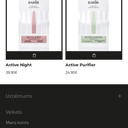
Active Night
Active Purifier
C
39.90€
24.90€
3
Uzņēmums
Veikals
Mans konts