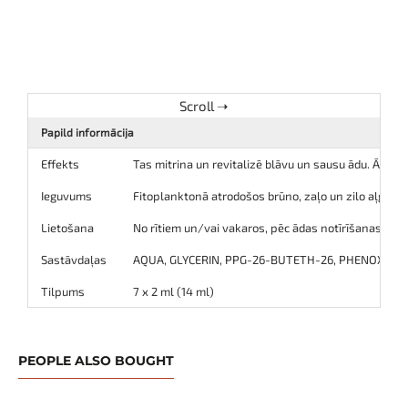
Papild informācija
Effekts
Tas mitrina un revitalizē blāvu un sausu ādu. Āda kļū
Ieguvums
Fitoplanktonā atrodošos brūno, zaļo un zilo aļģu ek
Lietošana
No rītiem un/vai vakaros, pēc ādas notīrīšanas uzklāj
Sastāvdaļas
AQUA, GLYCERIN, PPG-26-BUTETH-26, PHENOXYETHAN
Tilpums
7 x 2 ml (14 ml)
PEOPLE ALSO BOUGHT