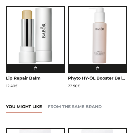
Lip Repair Balm
Phyto HY-ÖL Booster Balancing
G
12.40€
22.90€
2
YOU MIGHT LIKE
FROM THE SAME BRAND