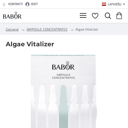
KONTAKTI
IEIET
LATVIEŠU
h
Galvenā
AMPOULE CONCENTRATES
Algae Vitalizer
o
m
Algae Vitalizer
e